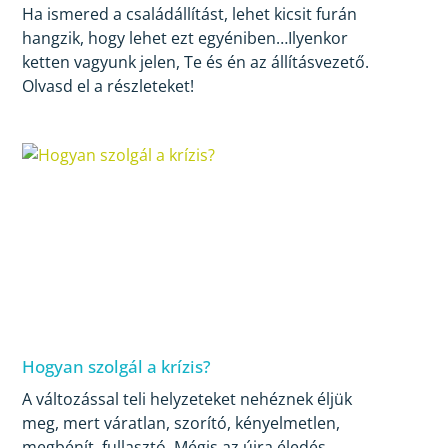
Ha ismered a családállítást, lehet kicsit furán
hangzik, hogy lehet ezt egyéniben…Ilyenkor
ketten vagyunk jelen, Te és én az állításvezető.
Olvasd el a részleteket!
Hogyan szolgál a krízis?
A változással teli helyzeteket nehéznek éljük
meg, mert váratlan, szorító, kényelmetlen,
megbénít, fullasztó. Mégis az újra éledés