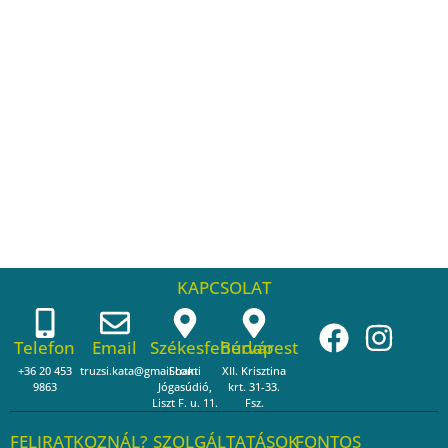
KAPCSOLAT
Telefon
Email
Székesfehérvár
Budapest
+36 20 453
truzsi.kata@gmail.com
Shakti
XII. Krisztina
9863
Jógasúdió,
krt. 31-33.
Liszt F. u. 11.
Fsz.
FELIRATKOZNÁL?
SZOLGÁLTATÁSOK
FONTOS