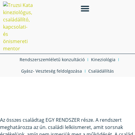
Rendszerszemléletű konzultáció
Kineziológia
Gyász- Veszteség feldolgozása
Családállítás
Lélekösvény Blog
Mi a családállítás?
Az összes családtag EGY RENDSZER része. A rendszert
meghatározza az ún. családi lelkiismeret, amit sorsnak
érzékelünk, amíg nem ismerjük meg a működését. A család