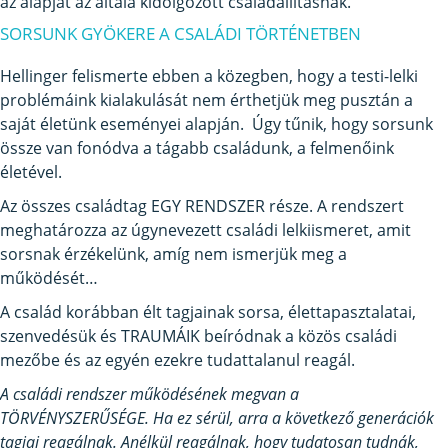
az alapját az általa kidolgozott családállításnak.
SORSUNK GYÖKERE A CSALÁDI TÖRTÉNETBEN
Hellinger felismerte ebben a közegben, hogy a testi-lelki
problémáink kialakulását nem érthetjük meg pusztán a
saját életünk eseményei alapján. Úgy tűnik, hogy sorsunk
össze van fonódva a tágabb családunk, a felmenőink
életével.
Az összes családtag EGY RENDSZER része. A rendszert
meghatározza az úgynevezett családi lelkiismeret, amit
sorsnak érzékelünk, amíg nem ismerjük meg a
működését…
A család korábban élt tagjainak sorsa, élettapasztalatai,
szenvedésük és TRAUMÁIK beíródnak a közös családi
mezőbe és az egyén ezekre tudattalanul reagál.
A családi rendszer működésének megvan a
TÖRVÉNYSZERŰSÉGE. Ha ez sérül, arra a következő generációk
tagjai reagálnak. Anélkül reagálnak, hogy tudatosan tudnák,