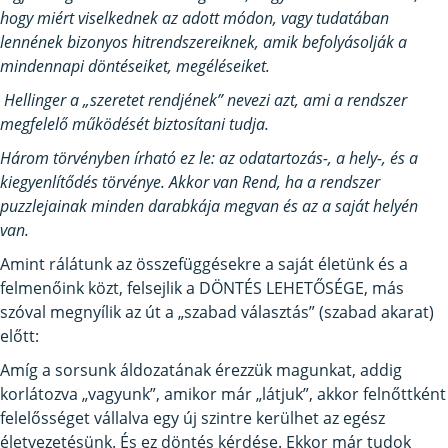
hogy miért viselkednek az adott módon, vagy tudatában
lennének bizonyos hitrendszereiknek, amik befolyásolják a
mindennapi döntéseiket, megéléseiket.
Hellinger a „szeretet rendjének” nevezi azt, ami a rendszer
megfelelő működését biztosítani tudja.
Három törvényben írható ez le: az odatartozás-, a hely-, és a
kiegyenlítődés törvénye. Akkor van Rend, ha a rendszer
puzzlejainak minden darabkája megvan és az a saját helyén
van.
Amint rálátunk az összefüggésekre a saját életünk és a
felmenőink közt, felsejlik a DÖNTÉS LEHETŐSÉGE, más
szóval megnyílik az út a „szabad választás” (szabad akarat)
előtt:
Amíg a sorsunk áldozatának érezzük magunkat, addig
korlátozva „vagyunk”, amikor már „látjuk”, akkor felnőttként
felelősséget vállalva egy új szintre kerülhet az egész
életvezetésünk. És ez döntés kérdése. Ekkor már tudok