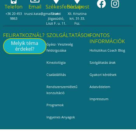
Telefon
Email
Székesfehérvár
Budapest
+36 20 453
truzsi.kata@gmail.com
Shakti
XII. Krisztina
9863
Jógasúdió,
krt. 31-33.
Liszt F. u. 11.
Fsz.
FELIRATKOZNÁL?
SZOLGÁLTATÁSOK
FONTOS
INFORMÁCIÓK
Melyik téma
Gyász- Veszteség
érdekel?
feldolgozása
Holisztikus Coach Blog
Kineziológia
Szolgáltatás árak
Családállítás
Gyakori kérdések
Rendszerszemléletű
Adatvédelem
konzultáció
Impresszum
Programok
Ingyenes Anyagok