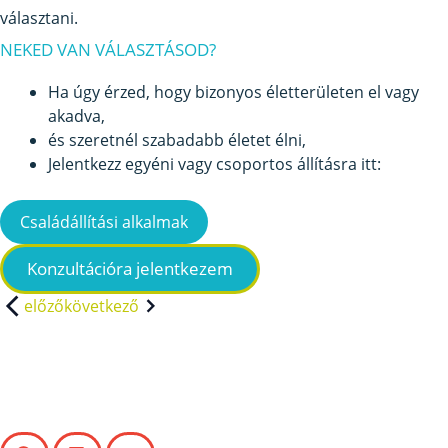
választani.
NEKED VAN VÁLASZTÁSOD?
Ha úgy érzed, hogy bizonyos életterületen el vagy
akadva,
és szeretnél szabadabb életet élni,
Jelentkezz egyéni vagy csoportos állításra itt:
Családállítási alkalmak
Konzultációra jelentkezem
előző
következő
Ha hasznosnak találod
más számára is a cikket,
kérlek oszd meg velük!