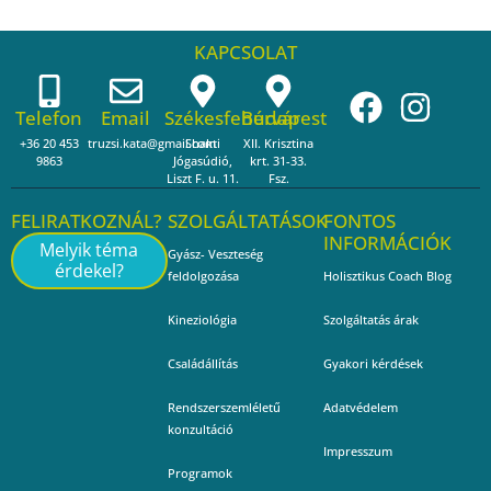
KAPCSOLAT
Telefon
Email
Székesfehérvár
Budapest
+36 20 453
truzsi.kata@gmail.com
Shakti
XII. Krisztina
9863
Jógasúdió,
krt. 31-33.
Liszt F. u. 11.
Fsz.
FELIRATKOZNÁL?
SZOLGÁLTATÁSOK
FONTOS
INFORMÁCIÓK
Melyik téma
Gyász- Veszteség
érdekel?
feldolgozása
Holisztikus Coach Blog
Kineziológia
Szolgáltatás árak
Családállítás
Gyakori kérdések
Rendszerszemléletű
Adatvédelem
konzultáció
Impresszum
Programok