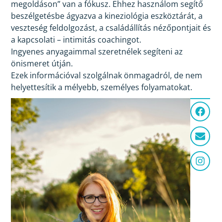
megoldáson” van a fókusz. Ehhez használom segítő
beszélgetésbe ágyazva a kineziológia eszköztárát, a
veszteség feldolgozást, a családállítás nézőpontjait és
a kapcsolati – intimitás coachingot.
Ingyenes anyagaimmal szeretnélek segíteni az
önismeret útján.
Ezek információval szolgálnak önmagadról, de nem
helyettesítik a mélyebb, személyes folyamatokat.