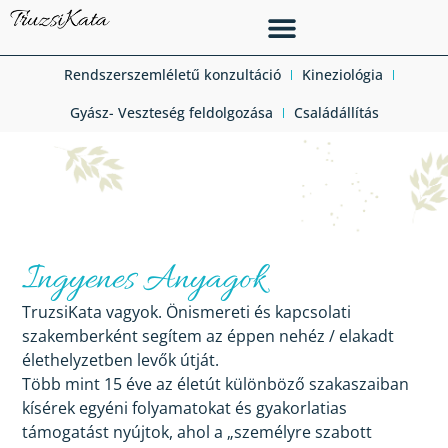
Rendszerszemléletű konzultáció
Kineziológia
Gyász- Veszteség feldolgozása
Családállítás
Ingyenes Anyagok
TruzsiKata vagyok. Önismereti és kapcsolati
szakemberként segítem az éppen nehéz / elakadt
élethelyzetben levők útját.
Több mint 15 éve az életút különböző szakaszaiban
kísérek egyéni folyamatokat és gyakorlatias
támogatást nyújtok, ahol a „személyre szabott