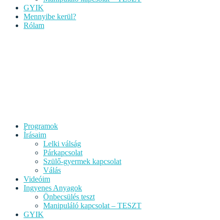
GYIK
Mennyibe kerül?
Rólam
Programok
Írásaim
Lelki válság
Párkapcsolat
Szülő-gyermek kapcsolat
Válás
Videóim
Ingyenes Anyagok
Önbecsülés teszt
Manipuláló kapcsolat – TESZT
GYIK