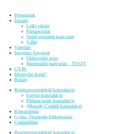
Programok
Írásaim
Lelki válság
Párkapcsolat
Szülő-gyermek kapcsolat
Válás
Videóim
Ingyenes Anyagok
Önbecsülés teszt
Manipuláló kapcsolat – TESZT
GYIK
Mennyibe kerül?
Rólam
Rendszerszemléletű konzultáció
Egyéni konzultáció
Párkapcsolati konzultáció
(Mozaik) Családi konzultáció
Kineziológia
Gyász- Veszteség feldolgozása
Családállítás
Rendszerszemléletű konzultáció