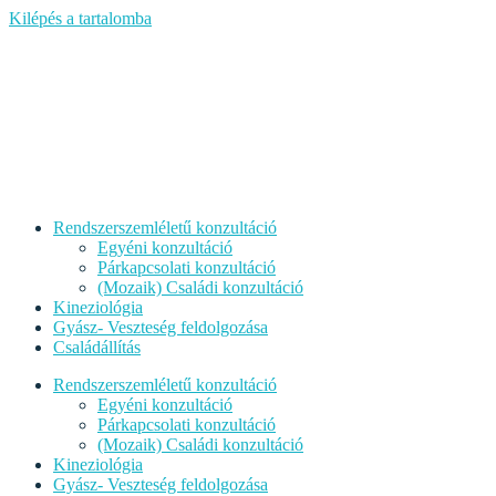
Kilépés a tartalomba
Rendszerszemléletű konzultáció
Egyéni konzultáció
Párkapcsolati konzultáció
(Mozaik) Családi konzultáció
Kineziológia
Gyász- Veszteség feldolgozása
Családállítás
Rendszerszemléletű konzultáció
Egyéni konzultáció
Párkapcsolati konzultáció
(Mozaik) Családi konzultáció
Kineziológia
Gyász- Veszteség feldolgozása