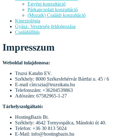
Egyéni konzultáció
Párkapcsolati konzultáció
(Mozaik) Családi konzultáció
Kineziológia
Gyász- Veszteség feldolgozása
Családállítás
Impresszum
Weboldal tulajdonosa:
Truzsi Katalin EV.
Székhely: 8000 Székesfehérvár Bártfai u. 45 / 6
E-mail cím:szia@truzsikata.hu
Telefonszám: +36204539863
Adószám: 67582965-1-27
Tárhelyszolgáltató:
HostingBazis Bt.
Székhely: 4642 Tornyospálca, Mándoki út 40.
Telefon: +36 30 813 5024
E-Mail: info@hostingbazis.hu