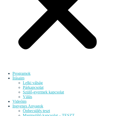
Programok
Írásaim
Lelki válság
Párkapcsolat
Szülő-gyermek kapcsolat
Válás
Videóim
Ingyenes Anyagok
Önbecsülés teszt
Manipuláló kapcsolat – TESZT