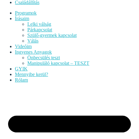
Családállítás
Programok
Írásaim
Lelki válság
Párkapcsolat
Szülő-gyermek kapcsolat
Válás
Videóim
Ingyenes Anyagok
Önbecsülés teszt
Manipuláló kapcsolat – TESZT
GYIK
Mennyibe kerül?
Rólam