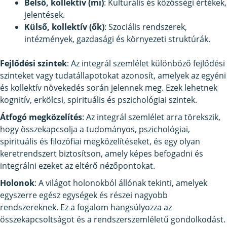
Belső, kollektív (mi)
: Kulturális és közösségi értékek,
jelentések.
Külső, kollektív (ők)
: Szociális rendszerek,
intézmények, gazdasági és környezeti struktúrák.
Fejlődési szintek
: Az integrál szemlélet különböző fejlődési
szinteket vagy tudatállapotokat azonosít, amelyek az egyéni
és kollektív növekedés során jelennek meg. Ezek lehetnek
kognitív, erkölcsi, spirituális és pszichológiai szintek.
Átfogó megközelítés
: Az integrál szemlélet arra törekszik,
hogy összekapcsolja a tudományos, pszichológiai,
spirituális és filozófiai megközelítéseket, és egy olyan
keretrendszert biztosítson, amely képes befogadni és
integrálni ezeket az eltérő nézőpontokat.
Holonok
: A világot holonokból állónak tekinti, amelyek
egyszerre egész egységek és részei nagyobb
rendszereknek. Ez a fogalom hangsúlyozza az
összekapcsoltságot és a rendszerszemléletű gondolkodást.