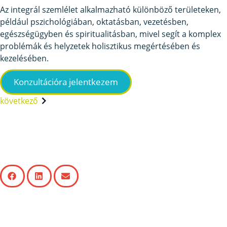
Az integrál szemlélet alkalmazható különböző területeken,
például pszichológiában, oktatásban, vezetésben,
egészségügyben és spiritualitásban, mivel segít a komplex
problémák és helyzetek holisztikus megértésében és
kezelésében.
Konzultációra jelentkezem
következő
Ha hasznosnak találod
más számára is a cikket,
kérlek oszd meg velük!
Továbbiak hasznos témák