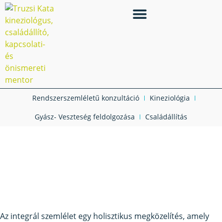
Rendszerszemléletű konzultáció
Kineziológia
Gyász- Veszteség feldolgozása
Családállítás
Lélekösvény Blog
Mit jelent az integrál
szemlélet?
Az integrál szemlélet egy holisztikus megközelítés, amely