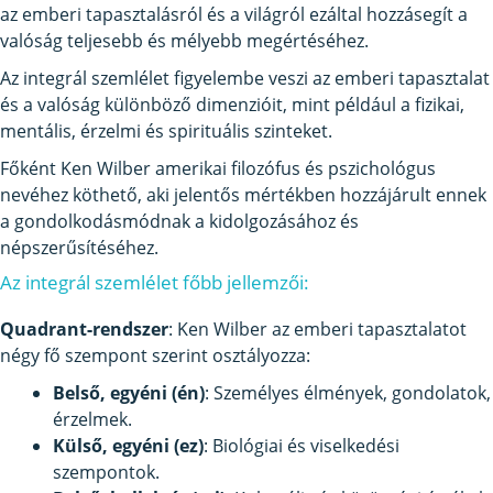
az emberi tapasztalásról és a világról ezáltal hozzásegít a
valóság teljesebb és mélyebb megértéséhez.
Az integrál szemlélet figyelembe veszi az emberi tapasztalat
és a valóság különböző dimenzióit, mint például a fizikai,
mentális, érzelmi és spirituális szinteket.
Főként Ken Wilber amerikai filozófus és pszichológus
nevéhez köthető, aki jelentős mértékben hozzájárult ennek
a gondolkodásmódnak a kidolgozásához és
népszerűsítéséhez.
Az integrál szemlélet főbb jellemzői:
Quadrant-rendszer
: Ken Wilber az emberi tapasztalatot
négy fő szempont szerint osztályozza:
Belső, egyéni (én)
: Személyes élmények, gondolatok,
érzelmek.
Külső, egyéni (ez)
: Biológiai és viselkedési
szempontok.