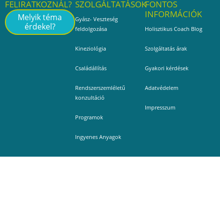
FELIRATKOZNÁL?
SZOLGÁLTATÁSOK
FONTOS
INFORMÁCIÓK
Melyik téma
Gyász- Veszteség
érdekel?
feldolgozása
Holisztikus Coach Blog
Kineziológia
Szolgáltatás árak
Családállítás
Gyakori kérdések
Rendszerszemléletű
Adatvédelem
konzultáció
Impresszum
Programok
Ingyenes Anyagok