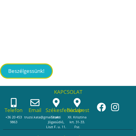
Beszélgessünk!
KAPCSOLAT
Telefon
Email
Székesfehérvár
Budapest
+36 20 453
truzsi.kata@gmail.com
Shakti
XII. Krisztina
9863
Jógasúdió,
krt. 31-33.
Liszt F. u. 11.
Fsz.