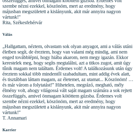
összefüggés, amivel önmagam kötöttem gúzsba. Érdemes volt
szembe nézni ezekkel, köszönöm, mert az eredmény, hogy
májusban megszületett a kislányunk, akit már annyira nagyon
vártunk!"
Rita, Székesfehérvár
Válás
„Hallgattam, néztem, olvastam sok olyan anyagot, ami a válás utáni
életben segít, de éreztem, hogy van valami még mindig, ami nem
enged továbblépni, hogy hiába akarom, nem megy igazán. Ekkor
kerestelek meg, hogy segíts megtalálni, azt a titkos zugot, amit úgy
tűnik magam nem találtam. Érdemes volt! A találkozásunk után úgy
éreztem sokkal több mindentől szabadultam, mint addig évek alatt,
és tisztábban láttam magam, az életemet, az utamat... Köszönöm! …
és már várom a folytatást!” Hihetelen, megrázó, megható, mély
élmény volt, ahogy világossá vált saját magam számára a sok rejtett
összefüggés, amivel önmagam kötöttem gúzsba. Érdemes volt
szembe nézni ezekkel, köszönöm, mert az eredmény, hogy
májusban megszületett a kislányunk, akit már annyira nagyon
vártunk!"
T. Annamari
Karrier