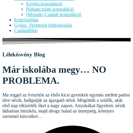
Egyéni konzultáció
Párkapcsolati konzultáció
(Mozaik) Családi konzultáció
Kineziológia
Gyász- Veszteség feldolgozása
Családállítás
Lélekösvény Blog
Már iskolába megy… NO
PROBLEMA.
Ma reggel az évnyitón az elsős kicsi gyerekek egymás mellett padon
ülve nézik, hallgatják az igazgató nénit. Mögöttük a szülők, akik
első nap elkísérték őket a nagy napon. Anyukákat figyelem: nézik
láthatóan büszkén, majd ahogy halad az ünnepség, könnyes
szemmel kincsüket…