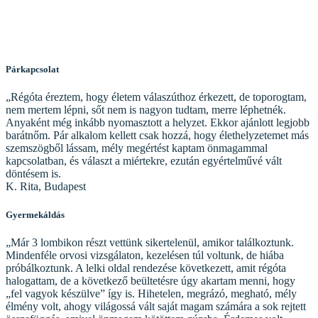
Párkapcsolat
„Régóta éreztem, hogy életem válaszúthoz érkezett, de toporogtam,
nem mertem lépni, sőt nem is nagyon tudtam, merre léphetnék.
Anyaként még inkább nyomasztott a helyzet. Ekkor ajánlott legjobb
barátnőm. Pár alkalom kellett csak hozzá, hogy élethelyzetemet más
szemszögből lássam, mély megértést kaptam önmagammal
kapcsolatban, és választ a miértekre, ezután egyértelművé vált
döntésem is.
K. Rita, Budapest
Gyermekáldás
„Már 3 lombikon részt vettünk sikertelenül, amikor találkoztunk.
Mindenféle orvosi vizsgálaton, kezelésen túl voltunk, de hiába
próbálkoztunk. A lelki oldal rendezése következett, amit régóta
halogattam, de a következő beültetésre úgy akartam menni, hogy
„fel vagyok készülve” így is. Hihetelen, megrázó, megható, mély
élmény volt, ahogy világossá vált saját magam számára a sok rejtett