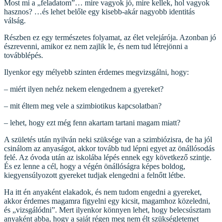
Most mi a „feladatom”… mire vagyok jó, mire kellek, hol vagyok
hasznos? …és lehet belőle egy kisebb-akár nagyobb identitás
válság.
Részben ez egy természetes folyamat, az élet velejárója. Azonban jó
észrevenni, amikor ez nem zajlik le, és nem tud létrejönni a
továbblépés.
Ilyenkor egy mélyebb szinten érdemes megvizsgálni, hogy:
– miért ilyen nehéz nekem elengednem a gyereket?
– mit éltem meg vele a szimbiotikus kapcsolatban?
– lehet, hogy ezt még fenn akartam tartani magam miatt?
A születés után nyilván neki szüksége van a szimbiózisra, de ha jól
csinálom az anyaságot, akkor tovább tud lépni egyet az önállósodás
felé. Az óvoda után az iskolába lépés ennek egy következő szintje.
És ez lenne a cél, hogy a végén önállóságra képes boldog,
kiegyensúlyozott gyereket tudjak elengedni a felnőtt létbe.
Ha itt én anyaként elakadok, és nem tudom engedni a gyereket,
akkor érdemes magamra figyelni egy kicsit, magamhoz közeledni,
és „vizsgálódni”. Mert ilyenkor könnyen lehet, hogy belecsúsztam
anyaként abba, hogy a saját régen meg nem élt szükségletemet