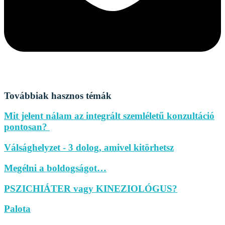
Továbbiak hasznos témák
Mit jelent nálam az integrált szemléletű konzultáció
pontosan?
Válsághelyzet - 3 dolog, amivel kitörhetsz
Megélni a boldogságot…
PSZICHIÁTER vagy KINEZIOLÓGUS?
Palota