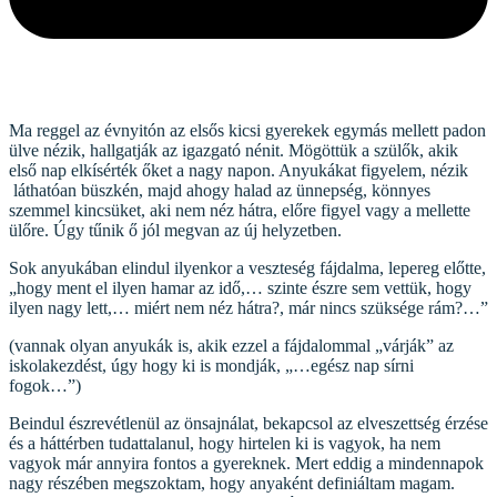
Ma reggel az évnyitón az elsős kicsi gyerekek egymás mellett padon
ülve nézik, hallgatják az igazgató nénit. Mögöttük a szülők, akik
első nap elkísérték őket a nagy napon. Anyukákat figyelem, nézik
láthatóan büszkén, majd ahogy halad az ünnepség, könnyes
szemmel kincsüket, aki nem néz hátra, előre figyel vagy a mellette
ülőre. Úgy tűnik ő jól megvan az új helyzetben.
Sok anyukában elindul ilyenkor a veszteség fájdalma, lepereg előtte,
„hogy ment el ilyen hamar az idő,… szinte észre sem vettük, hogy
ilyen nagy lett,… miért nem néz hátra?, már nincs szüksége rám?…”
(vannak olyan anyukák is, akik ezzel a fájdalommal „várják” az
iskolakezdést, úgy hogy ki is mondják, „…egész nap sírni
fogok…”)
Beindul észrevétlenül az önsajnálat, bekapcsol az elveszettség érzése
és a háttérben tudattalanul, hogy hirtelen ki is vagyok, ha nem
vagyok már annyira fontos a gyereknek. Mert eddig a mindennapok
nagy részében megszoktam, hogy anyaként definiáltam magam.