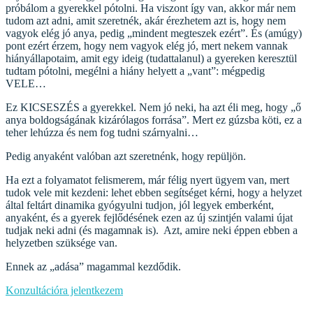
próbálom a gyerekkel pótolni. Ha viszont így van, akkor már nem
tudom azt adni, amit szeretnék, akár érezhetem azt is, hogy nem
vagyok elég jó anya, pedig „mindent megteszek ezért”. És (amúgy)
pont ezért érzem, hogy nem vagyok elég jó, mert nekem vannak
hiányállapotaim, amit egy ideig (tudattalanul) a gyereken keresztül
tudtam pótolni, megélni a hiány helyett a „vant”: mégpedig
VELE…
Ez KICSESZÉS a gyerekkel. Nem jó neki, ha azt éli meg, hogy „ő
anya boldogságának kizárólagos forrása”. Mert ez gúzsba köti, ez a
teher lehúzza és nem fog tudni szárnyalni…
Pedig anyaként valóban azt szeretnénk, hogy repüljön.
Ha ezt a folyamatot felismerem, már félig nyert ügyem van, mert
tudok vele mit kezdeni: lehet ebben segítséget kérni, hogy a helyzet
által feltárt dinamika gyógyulni tudjon, jól legyek emberként,
anyaként, és a gyerek fejlődésének ezen az új szintjén valami újat
tudjak neki adni (és magamnak is). Azt, amire neki éppen ebben a
helyzetben szüksége van.
Ennek az „adása” magammal kezdődik.
Konzultációra jelentkezem