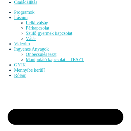
Családállítás
Programok
Írásaim
Lelki válság
Párkapcsolat
Szülő-gyermek kapcsolat
Válás
Videóim
Ingyenes Anyagok
Önbecsülés teszt
Manipuláló kapcsolat – TESZT
GYIK
Mennyibe kerül?
Rólam