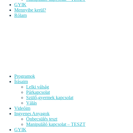
GYIK
Mennyibe kerül?
Rólam
Programok
Írásaim
Lelki válság
Párkapcsolat
Szülő-gyermek kapcsolat
Válás
Videóim
Ingyenes Anyagok
Önbecsülés teszt
Manipuláló kapcsolat – TESZT
GYIK