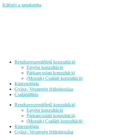
Kilépés a tartalomba
Rendszerszemléletű konzultáció
Egyéni konzultáció
Párkapcsolati konzultáció
(Mozaik) Családi konzultáció
Kineziológia
Gyász- Veszteség feldolgozása
Családállítás
Rendszerszemléletű konzultáció
Egyéni konzultáció
Párkapcsolati konzultáció
(Mozaik) Családi konzultáció
Kineziológia
Gyász- Veszteség feldolgozása