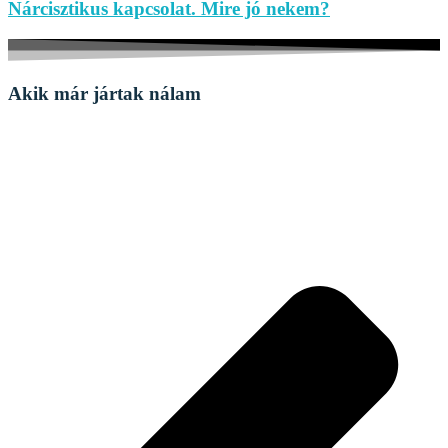
Nárcisztikus kapcsolat. Mire jó nekem?
Akik már jártak nálam