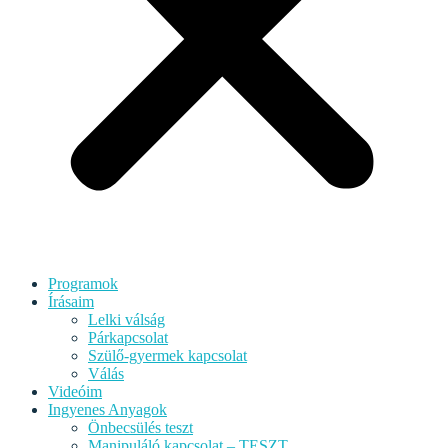
Programok
Írásaim
Lelki válság
Párkapcsolat
Szülő-gyermek kapcsolat
Válás
Videóim
Ingyenes Anyagok
Önbecsülés teszt
Manipuláló kapcsolat – TESZT