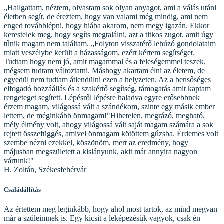
„Hallgattam, néztem, olvastam sok olyan anyagot, ami a válás utáni
életben segít, de éreztem, hogy van valami még mindig, ami nem
enged továbblépni, hogy hiába akarom, nem megy igazán. Ekkor
kerestelek meg, hogy segíts megtalálni, azt a titkos zugot, amit úgy
tűnik magam nem találtam. „Folyton visszatérő lehúzó gondolataim
miatt veszélybe került a házasságom, ezért kértem segítséget.
Tudtam hogy nem jó, amit magammal és a feleségemmel teszek,
mégsem tudtam változtatni. Máshogy akartam élni az életem, de
egyedül nem tudtam átlendülni ezen a helyzeten. Az a bensőséges
elfogadó hozzáállás és a szakértő segítség, támogatás amit kaptam
rengeteget segített. Lépésről lépésre haladva egyre erősebbnek
érzem magam, világossá vált a szándékom, szinte egy másik ember
lettem, de méginkább önmagam!"Hihetelen, megrázó, megható,
mély élmény volt, ahogy világossá vált saját magam számára a sok
rejtett összefüggés, amivel önmagam kötöttem gúzsba. Érdemes volt
szembe nézni ezekkel, köszönöm, mert az eredmény, hogy
májusban megszületett a kislányunk, akit már annyira nagyon
vártunk!"
H. Zoltán, Székesfehérvár
Családállítás
Az értettem meg leginkább, hogy ahol most tartok, az mind megvan
már a szüleimnek is. Egy kicsit a leképezésük vagyok, csak én