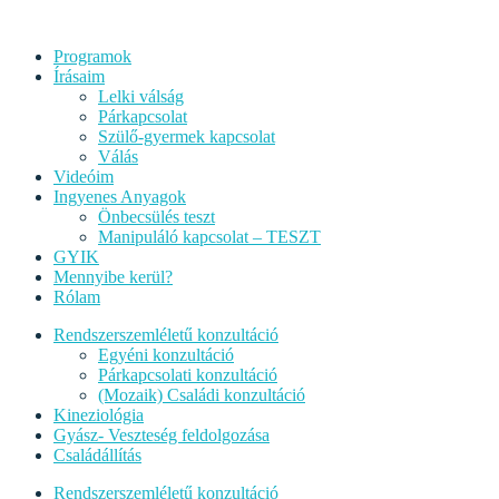
Programok
Írásaim
Lelki válság
Párkapcsolat
Szülő-gyermek kapcsolat
Válás
Videóim
Ingyenes Anyagok
Önbecsülés teszt
Manipuláló kapcsolat – TESZT
GYIK
Mennyibe kerül?
Rólam
Rendszerszemléletű konzultáció
Egyéni konzultáció
Párkapcsolati konzultáció
(Mozaik) Családi konzultáció
Kineziológia
Gyász- Veszteség feldolgozása
Családállítás
Rendszerszemléletű konzultáció